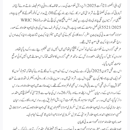
نئی دہلی/ لکھنو، 21 اگست 2025:اتر پردیش حکومت کی مدرسہ مخالف کارروائی پر اہم فیصلہ سناتے ہوئے آج الہ
آباد ہائی کورٹ کی لکھنؤ بنچ نے شراوستی میں سرکار کے ذریعہ بند کیے گئے 30 دینی مدارس کو فوراً کھولنے کا حکم دیا ہے اور
تعلیمی سرگرمیوں پر لگی پابندی ہٹادی ہے۔ یہ فیصلہ جسٹس پنکج بھاٹیہ کی بنچ نےمقدمہ (WRIC No
5521/2025) کی مکمل سماعت کے بعد دیا ہے ۔اہل مدارس کی طرف سے اس کی پیروی جمعیۃ علماء ہند کے صدر
مولانا محمود اسعد مدنی کی ہدایت پر مقرر کردہ وکلاء کی ٹیم نے کی جن میں سینئر ایڈوکیٹ پرشانت چندرا، ایڈوکیٹ اویرل
راج سنگھ اور ایڈوکیٹ علی معید شامل تھے۔
عرضی گزاروں نے حکومت کے اُن نوٹسوں کو چیلنج کیا تھا جن میں انہیں مذہبی تعلیم دینے سے روک دیا گیا تھا اور
اداروں کو سیل کردیا گیا تھا ۔متعدد دلائل کے ساتھ عرضی گزاروں کا مؤقف تھا کہ اس معاملے میں انہیں کوئی موقعِ
سماعت نہیں دیا گیا ۔
اس سے قبل 7 جون 2025 کو ہائی کورٹ نے ان مدارس کے انہدام پر روک لگاتے ہوئے کہا تھا کہ تمام نوٹسوں کا
نمبر ایک ہی ہے جو حکام کی بے عقلی پر دال ہے ۔شراوستی میں مدرسوں پر بلڈوزر کارروائی اور یکطرفہ اقدامات نے سخت
تشویش پیدا کر دی تھی جس سے باقی اہل مدارس بھی خوفزدہ ہو گئے تھے۔ ایسے حالات میں جمعیۃ علماء ہند اور مدارس
کے ذمہ داران کے درمیان مسلسل رابطے ہوئے اور بالآخر 26 مدارس کی جانب سے 25مئی کو لکھنؤ بنچ میں مقدمہ
دائر کیا گیا، جن میں مدرسہ معین الاسلام و دیگر بنام حکومت اتر پردیش اہم فریق ہے۔مدارس اور وکلاء کے درمیان
رابطہ سازی کی ذمہ داری جمعیۃ علماء ہند کے جنرل سکریٹری مولانا حکیم الدین قاسمی ، جمعیۃعلماء اٹاوہ کے صدر مولانا طارق
شمسی ، مولانا جنید احمد اور جمعیۃ علماء شراوستی کے جنرل سکریٹری مولانا عبد المنان قاسمی نے انجام دی۔
صدر جمعیۃ علماء ہند مولانا محمود اسعد مدنی کا بیان
جمعیۃ علماء ہند کے صدر حضرت مولانا محمود اسعد مدنی صاحب نے عدالتی فیصلے کا خیر مقدم کرتے ہوئے کہا کہ یہ فیصلہ