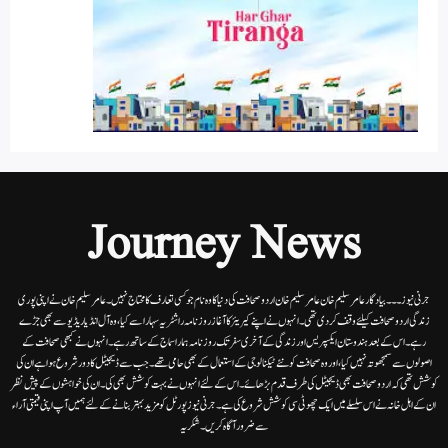
Journey News
جرنی نیوز۔۔۔بیاد گار عامر سلیم خان عامر سلیم خان اردوصحافت کی دنیا کاوہ نام جو کسی تعارف کا محتاج نہیں۔عامرسلیم خان نے اپنی پوری
زندگی اردوصحافت کیلئے وقف کردی تھی۔انہوں نے اپنے کیریئر کا آغاز روزنامہ راشٹریہ سہارا سے کیا،وہ آل انڈیا ریڈیوسے بھی جڑے
رہے۔ اس کے بعد ہندوستان ایکسپریس اور زندگی کے آخری سفر تک روزنامہ ہمارا سماج کے ساتھ رہے۔ انہوں نے کبھی صحافت کے
اصولوں سے سمجھوتہ نہیں کیا، اور وہ صحافت کو نئے ٹیکنالوجی کے استعمال کے بھی حامی تھے۔ جب سے ڈیجیٹل کا دور شروع ہوا ہے ان کی
کوشش تھی کہ اردو صحافت بھی ڈیجیٹل کی طرف قدم بڑھائے۔ اس کے لئے انہوں نے بہت کوشش بھی کی۔ ان کی خواہشوں کے پیش نظر
ان کے اہل خانہ نے اس سلسلے میں ایک چھوٹی سی کوشش شروع کی ہے۔جرنی نیوز پورٹل کو مزید بہتر بنانے کے لئے ہمیں آپ اپنی قیمتی آراء
سے ضرور آگاہ کریں۔شکریہ