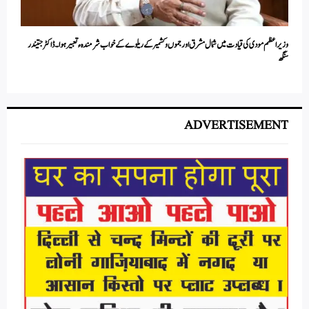
وزیر اعظم مودی کی قیادت میں شمال مشرق اور جموں و کشمیر کے ریلوے کے خواب شرمندہء تعبیر ہوا۔ ڈاکٹر جتیندر
سنگھ
ADVERTISEMENT