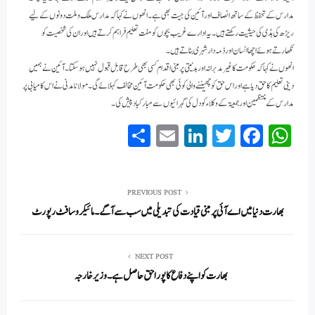
مدارس کے تحفظ کے ساتھ انصاف اور آئین کی جیت بھی ہے۔ انھوں نے کہا کہ مدارس ملک وملت دونوں کے لیے
ریڑھ کی ہڈی کی حیثیت رکھتے ہیں۔ یہ ادارے غریب بچوں کو مفت تعلیم فراہم کرتے ہیں اور ان کی شخصیت کو
نکھارتے ہوئے اچھا انسان اور ذمہ دار شہری بناتے ہیں۔
انھوں نے کہا کہ حکومت کا غیر مدبرانہ اور بدنیتی پر مبنی اقدام کسی بھی طرح قابل قبول نہیں ہوسکتا۔ آئین نے ہمیں
دینی تعلیم کا حق دیا ہےاور اس حق کو چھیننے والی کوئی بھی حکومت آئین مخالف کہلائے گی۔ مولانا مدنی نے اس کامیابی پر
مدارس کے منتظمین اور جمعیۃ کے وکلاء کو دل کی گہرائیوں سے مبارکباد پیش کی۔
S
E
Li
T
Fa
W
ha
m
nk
wi
ce
ha
re
ail
ed
tte
bo
ts
In
r
ok
A
PREVIOUS POST
بھارت دنیا میں اے آئی پر مبنی قیادت کی تبدیلی میں سب سے آگے۔ مائیکروسافٹ رپور ٹ
pp
NEXT POST
بھارت کو اپنے دفاع کا پورا حق حاصل ہے۔ وزیر خارجہ