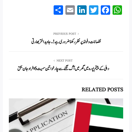
S
E
Li
T
Fa
W
ha
m
nk
wi
ce
ha
re
ail
ed
tte
bo
ts
In
r
ok
A
PREVIOUS POST
نقصانات و فوائد پر نظر رکھنا ضروری ہے! ۔ جاوید اختر بھارتی
pp
NEXT POST
دہلی کے پیتم پورہ میں گھر میں آگ لگنے سے چار خواتین سمیت 6 افراد جان بحق
RELATED POSTS