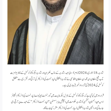
شارجہ، 18 جنوری، 2024 (وام) – ولی عہد، شارجہ کے نائب حکمران اور شارجہ ایگزیکٹو کونسل کے چیئرمینعزت
مآب شیخ سلطان بن محمد بن سلطان القاسمی نے شارجہ ڈیجیٹل ڈپارٹمنٹ کی ڈائریکٹر کی ترقی اور تقرری سے متعلق
کونسل کی 2024 کی قرارداد نمبر 2 جاری کی ہے۔
قرارداد میں کہا گیا ہے کہ ایگزیکٹو کونسل کے جنرل سیکریٹریٹ میں گورنمنٹ ڈیولپمنٹ ڈپارٹمنٹ کی ڈائریکٹر انجینئر
لامیہ عبید الحسین الشمسی کو شارجہ حکومت میں اسپیشل جابز سسٹم پر "ڈپارٹمنٹ ڈائریکٹر” کے عہدے پر ترقی دی
جائے گی اور انہیں شارجہ ڈیجیٹل ڈیپارٹمنٹ کی ڈائریکٹر مقرر کیا جائے گا۔