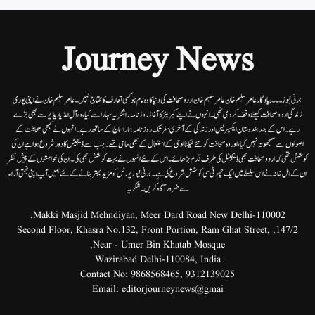
Journey News
جرنی نیوز۔۔۔بیاد گار عامر سلیم خان عامر سلیم خان اردوصحافت کی دنیا کاوہ نام جو کسی تعارف کا محتاج نہیں۔عامرسلیم خان نے اپنی پوری
زندگی اردوصحافت کیلئے وقف کردی تھی۔انہوں نے اپنے کیریئر کا آغاز روزنامہ راشٹریہ سہارا سے کیا،وہ آل انڈیا ریڈیوسے بھی جڑے
رہے۔ اس کے بعد ہندوستان ایکسپریس اور زندگی کے آخری سفر تک روزنامہ ہمارا سماج کے ساتھ رہے۔ انہوں نے کبھی صحافت کے
اصولوں سے سمجھوتہ نہیں کیا، اور وہ صحافت کو نئے ٹیکنالوجی کے استعمال کے بھی حامی تھے۔ جب سے ڈیجیٹل کا دور شروع ہوا ہے ان کی
کوشش تھی کہ اردو صحافت بھی ڈیجیٹل کی طرف قدم بڑھائے۔ اس کے لئے انہوں نے بہت کوشش بھی کی۔ ان کی خواہشوں کے پیش نظر
ان کے اہل خانہ نے اس سلسلے میں ایک چھوٹی سی کوشش شروع کی ہے۔جرنی نیوز پورٹل کو مزید بہتر بنانے کے لئے ہمیں آپ اپنی قیمتی آراء
سے ضرور آگاہ کریں۔شکریہ
Makki Masjid Mehndiyan, Meer Dard Road New Delhi-110002.
147/2, Second Floor, Khasra No.132, Front Portion, Ram Ghat Street,
Near - Umer Bin Khatab Mosque,
Wazirabad Delhi-110084, India
Contact No:
9868568465
,
9312139025
Email:
editorjourneynews@gmai