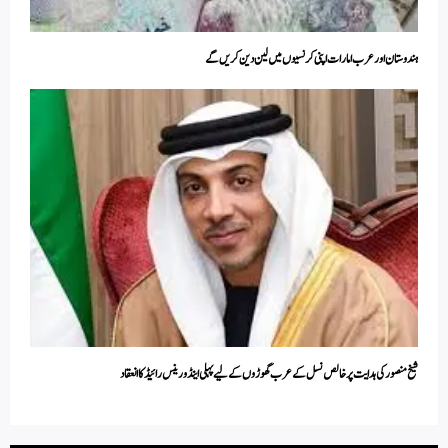
ہندوستان اور عرب امارات اپنی کرنسیوں میں لین دین کریں گے
شیخ منصور کی ہدایت پر خالص نسل کے عرب گھوڑوں کے لیے پہلی اینڈورینس رائیڈ کا انعقاد