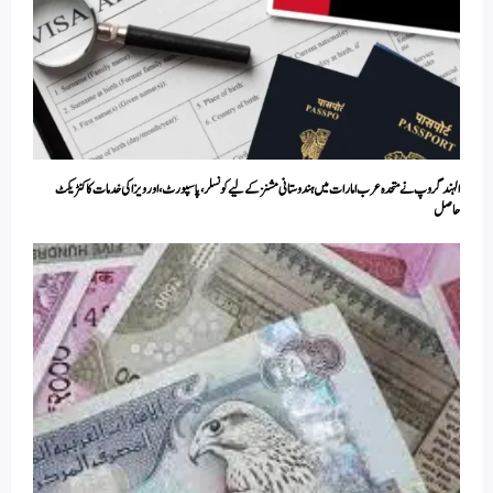
الہند گروپ نے متحدہ عرب امارات میں ہندوستانی مشنز کے لیے کونسلر، پاسپورٹ، اور ویزا کی خدمات کا کنٹریکٹ
حاصل