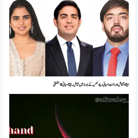
ایشا، آکاش اور اننت امبانی ریلائنس کے بورڈ میں شامل ۔ نیتا امبانی کااستعفیٰ