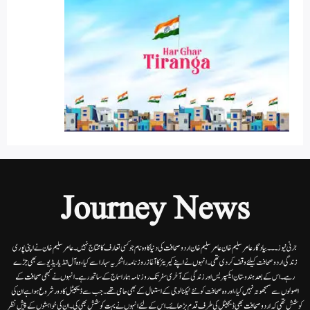
Journey News
جرنی نیوز۔۔۔بیاد گار عامر سلیم خان عامر سلیم خان اردوصحافت کی دنیا کاوہ نام جو کسی تعارف کا محتاج نہیں۔عامرسلیم خان نے اپنی پوری
زندگی اردوصحافت کیلئے وقف کردی تھی۔انہوں نے اپنے کیریئر کا آغاز روزنامہ راشٹریہ سہارا سے کیا،وہ آل انڈیا ریڈیوسے بھی جڑے
رہے۔ اس کے بعد ہندوستان ایکسپریس اور زندگی کے آخری سفر تک روزنامہ ہمارا سماج کے ساتھ رہے۔ انہوں نے کبھی صحافت کے
اصولوں سے سمجھوتہ نہیں کیا، اور وہ صحافت کو نئے ٹیکنالوجی کے استعمال کے بھی حامی تھے۔ جب سے ڈیجیٹل کا دور شروع ہوا ہے ان کی
کوشش تھی کہ اردو صحافت بھی ڈیجیٹل کی طرف قدم بڑھائے۔ اس کے لئے انہوں نے بہت کوشش بھی کی۔ ان کی خواہشوں کے پیش نظر