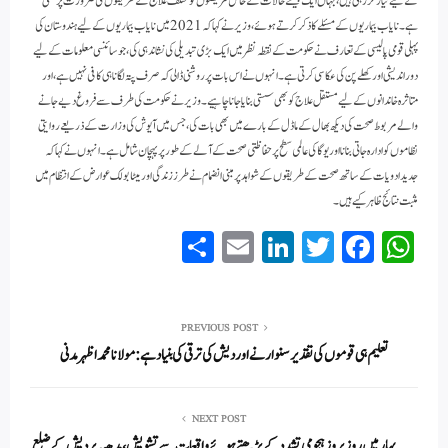
کے لیے تیار کر رہی ہیں، جہاں ایک جیسے حالات کے حامل مریضوں کو مختلف علاج کے طریقوں کی ضرورت پڑ سکتی
ہے۔نایاب بیماریوں کے مسئلے کا ذکر کرتے ہوئے، وزیر نے کہا کہ 2021 میں نایاب بیماریوں کے لیے ہندوستان کی
پہلی قومی پالیسی کے تعارف نے حکومت کے نقطہ نظر میں ایک بڑی تبدیلی کی نشاندہی کی، جو سائنسی معلومات کے لیے
دور اندیشی اور کھلے پن کی عکاسی کرتی ہے۔ انہوں نے اس بات پر روشنی ڈالی کہ صرف پتہ لگانا ہی کافی نہیں ہے، اور
متاثرہ خاندانوں کے لیے مستقل علاج کو بھی سستی بنایا جانا چاہیے۔وزیر نے حکومت کی طرف سے فروغ دیے جانے
والے مربوط صحت کی دیکھ بھال کے ماڈل کے بارے میں بھی بات کی، جس میں آیوش کی وزارت کے ذریعے روایتی
نظاموں کو ادارہ جاتی بنانا اور یوگا کی عالمی سطح پر حفاظتی صحت کے آلے کے طور پر پہچان شامل ہے۔ انہوں نے کہا کہ
جدید ادویات کے ساتھ صحت کے طریقوں کے شواہد پر مبنی انضمام نے طرز زندگی اور میٹابولک عوارض کے انتظام میں
مثبت نتائج ظاہر کیے ہیں۔
S
E
Li
T
Fa
W
ha
m
nk
wi
ce
ha
re
ail
ed
tte
bo
ts
In
r
ok
A
PREVIOUS POST
تعلیم ہی قوموں کی تقدیر سنوارنے اور دیش کی ترقی کی بنیاد ہے: مولانا محمد اظہر مدنی
pp
NEXT POST
بہار میں روز بروز ہجومی تشدد کے بڑھتے ہوئے واقعات سے تشویش، مدھیہ پردیش کے ضلع