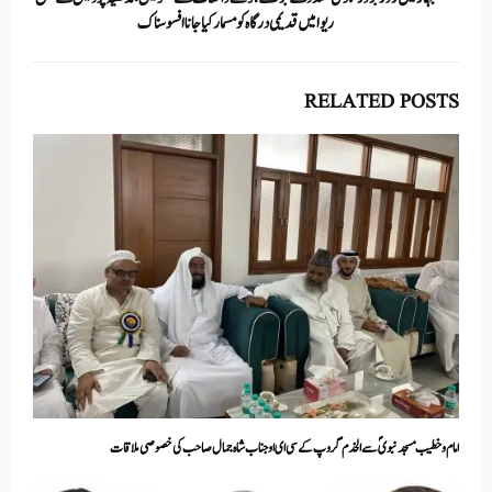
ریوا میں قدیمی درگاہ کو مسمار کیا جانا افسوسناک
RELATED POSTS
امام و خطیب مسجد نبویؐ سے الخدم گروپ کے سی ای اوجناب شاہ جمال صاحب کی خصوصی ملاقات