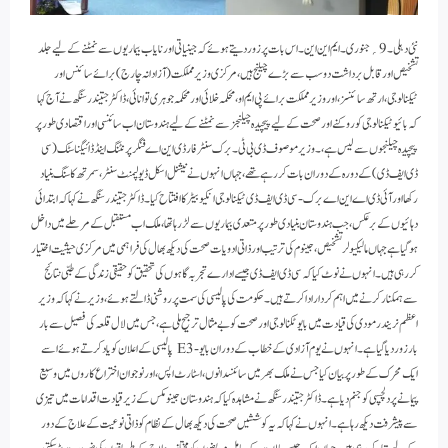
نئی دہلی۔ 9؍ جنوری۔ ایم این این۔اس بات پر زور دیتے ہوئے کہ جینیاتی اور نایاب بیماریوں سے نمٹنے کے لیے جلد
تشخیص اور قابل برداشت دو سب سے بڑے چیلنج ہیں، مرکزی وزیر مملکت (آزادانہ چارج) برائے سائنس اور
ٹیکنالوجی، ارتھ سائنسز، اور وزیر مملکت برائے پی ایم او، محکمہ خلائی اور محکمہ جوہری توانائی، ڈاکٹر جتیندر سنگھ نے آج کہا
کہ بائیوٹیکنالوجی کو روکنے اور صحت کے لیے پیچیدہ چیلنجز سے نمٹنے کے لیے ہندوستان اب سائنسی اور اقتصادی طور پر
پیچیدہ چیلنجوں سے لیس ہے، ۔ وزیر موصوف ڈی بی ٹی۔برک سنٹر فار ڈی این اے فنگر پرنٹنگ اینڈ ڈائیگناسٹک (سی
ڈی ایف ڈی) کے دورہ کے دوران بات کر رہے تھے، جہاں انہوں نے نیشنل اسکل ڈیولپمنٹ سنٹر، سمرتھ کا سنگ بنیاد
رکھا اور آئی ڈی اے این اے برک- سی ڈی ایف ڈی ٹیکنالوجی انکیوبیٹر کا افتتاح کیا۔ڈاکٹر جتیندر سنگھ نے کہا کہ ابتدائی
دہائیوں کے برعکس، جب ہندوستان بنیادی طور پر متعدی بیماریوں سے لڑ رہا تھا، ملک اب مستقبل کے مرحلے میں داخل
ہو گیا ہے جہاں مالیکیولر تشخیص، جینوم کی ترتیب اور ذاتی ادویات صحت کی دیکھ بھال کی فراہمی میں مرکزی حیثیت اختیار
کر رہی ہیں۔ انہوں نے نوٹ کیا کہ سی ڈی ایف ڈی جیسے ادارے تجربہ گاہوں کی تحقیق کو حقیقی زندگی کے طبی نتائج
سے ہمکنار کرنے میں اہم کردار ادا کرتے ہیں۔حکومت کی پالیسی کی سمت پر روشنی ڈالتے ہوئے، وزیر نے کہا کہ وزیر
اعظم نریندر مودی کی قیادت میں بایو ٹکنالوجی اور صحت کو بے مثال ترجیح ملی ہے، جس میں لال قلعہ کی فصیل سے بار
بار زور دیا گیا ہے۔ انہوں نے یوم آزادی کے خطاب کے دوران بایو-E3 پالیسی کے اعلان کو یاد کرتے ہوئے اسے
ایک محر ک کے طور پر بیان کیا جس نے ملک بھر میں سائنسدانوں، اسٹارٹ اپس، اور نوجوان اختراع کاروں میں وسیع
پیمانے پر دلچسپی کو جنم دیا ہے۔ڈاکٹر جتیندر سنگھ نے مشاہدہ کیا کہ ہندوستان جینومکس کے زیرقیادت اقدامات میں تیزی
سے پیشرفت دیکھ رہا ہے۔ انہوں نے کہا کہ یہ کوششیں صحت کی دیکھ بھال کے نظام کو ذاتی نوعیت کے علاج کے دور